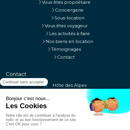
Vous êtes propriétaire
Conciergerie
Sous-location
Vous êtes voyageur
Les activités à faire
Nos biens en location
Témoignages
Contact
Contact
Hôte des Alpes
Chambéry, Aix-les-Bains, Massif des Bauges
+33764176286
contact@hotedesalpes.fr
Prendre rendez-vous